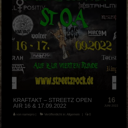
16
KRAFTAKT – STREETZ OPEN
AIR 16 & 17.09.2022
JUNI 2022
von
namepro
|
Veröffentlicht in:
Allgemein
|
0