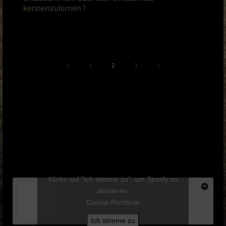
kennenzulernen !
Seitennummerierung
«
1
2
3
»
der
Beiträge
Klicke auf "Ich stimme zu", um Spotify zu
aktivieren
Cookie-Richtlinie
Ich stimme zu