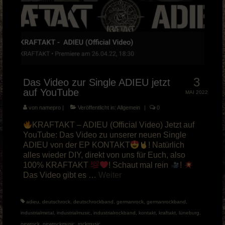
3
Das Video zur Single ADIEU jetzt
auf YouTube
MAI 2022
von
namepro
|
Veröffentlicht in:
Allgemein
|
0
KRAFTAKT – ADIEU (Official Video) Jetzt auf
YouTube: Das Video zu unserer neuen Single
ADIEU von der EP KONTAKT
! Natürlich
alles wieder DIY, direkt von uns für Euch, also
100% KRAFTAKT
! Schaut mal rein
!
Das Video gibt es …
Weiter
adieu
,
deutschrock
,
deutschrockband
,
germanrock
,
germanrockband
,
industrialmetal
,
industrialmusic
,
industrialrockband
,
kontakt
,
kraftakt
,
lüneburg
,
newrock
,
newrockmusic
,
rockmusic