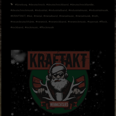
#lüneburg
,
#deutschrock
,
#deutschrockband
,
#deutschrockfamilie
,
#deutschrockmusik
,
#industrial
,
#industrialband
,
#industrialmusic
,
#industrialmusik
,
#KRAFTAKT
,
#live
,
#metal
,
#metalband
,
#metalmusic
,
#metalmusik
,
#ndh
,
#neuedeutschhärte
,
#newrock
,
#newrockband
,
#newrockmusic
,
#openair
,
#Rock
,
#rockband
,
#rockmusic
,
#Rockmusik