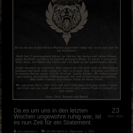
Musik Videos
Merch
BOOKING & PRESSE
KRAFTAKT Facebook
KRAFTAKT YouTube
KRAFTAKT Instagram
23
Da es um uns in den letzten
Wochen ungewohnt ruhig war, ist
NOV. 2023
es nun Zeit für ein Statement.
von
namepro
|
Veröffentlicht in:
Allgemein
|
0