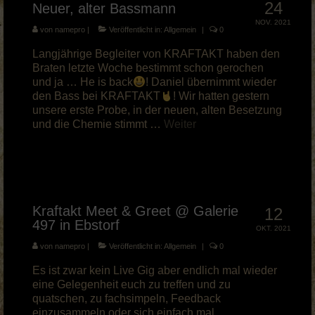
24
Neuer, alter Bassmann
NOV. 2021
von
namepro
|
Veröffentlicht in:
Allgemein
|
0
Langjährige Begleiter von KRAFTAKT haben den
Braten letzte Woche bestimmt schon gerochen
und ja … He is back
! Daniel übernimmt wieder
den Bass bei KRAFTAKT
! Wir hatten gestern
unsere erste Probe, in der neuen, alten Besetzung
und die Chemie stimmt …
Weiter
Kraftakt Meet & Greet @ Galerie
12
497 in Ebstorf
OKT. 2021
von
namepro
|
Veröffentlicht in:
Allgemein
|
0
Es ist zwar kein Live Gig aber endlich mal wieder
eine Gelegenheit euch zu treffen und zu
quatschen, zu fachsimpeln, Feedback
einzusammeln oder sich einfach mal