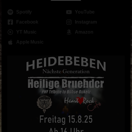
Spotify
YouTube
Facebook
Instagram
YT Music
Amazon
Apple Music