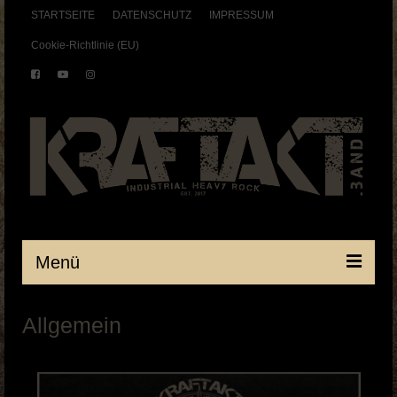
STARTSEITE
DATENSCHUTZ
IMPRESSUM
Cookie-Richtlinie (EU)
Menü
Startseite
Allgemein
BAND
SHOWS