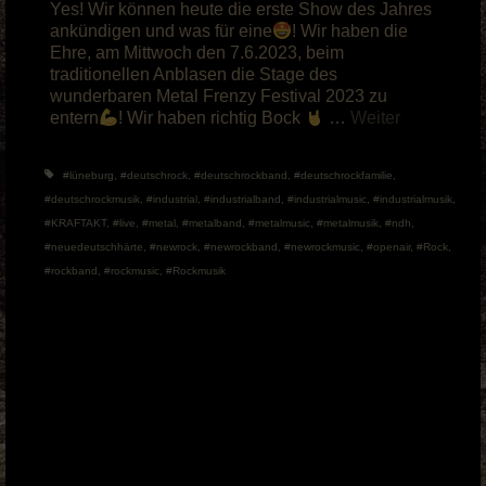
Yes! Wir können heute die erste Show des Jahres
ankündigen und was für eine
! Wir haben die
Ehre, am Mittwoch den 7.6.2023, beim
traditionellen Anblasen die Stage des
wunderbaren Metal Frenzy Festival 2023 zu
entern
! Wir haben richtig Bock
…
Weiter
#lüneburg
,
#deutschrock
,
#deutschrockband
,
#deutschrockfamilie
,
#deutschrockmusik
,
#industrial
,
#industrialband
,
#industrialmusic
,
#industrialmusik
,
#KRAFTAKT
,
#live
,
#metal
,
#metalband
,
#metalmusic
,
#metalmusik
,
#ndh
,
#neuedeutschhärte
,
#newrock
,
#newrockband
,
#newrockmusic
,
#openair
,
#Rock
,
#rockband
,
#rockmusic
,
#Rockmusik