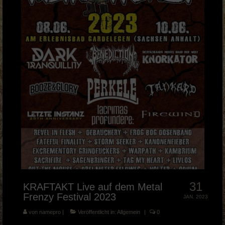
Musik Videos
Merch
BOOKING & PRESSE
KRAFTAKT Facebook
KRAFTAKT YouTube
KRAFTAKT Instagram
31
KRAFTAKT Live auf dem Metal
Frenzy Festival 2023
JAN. 2023
von
namepro
|
Veröffentlicht in:
Allgemein
|
0