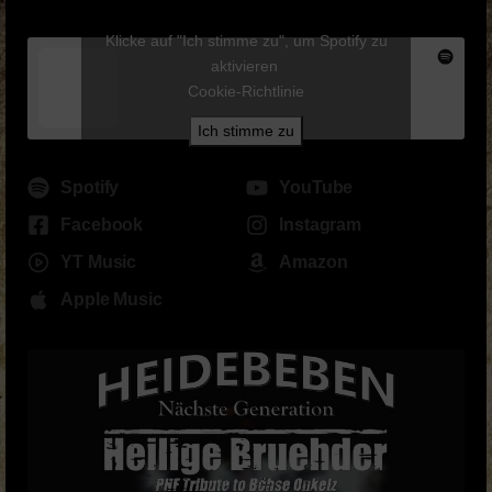
Klicke auf "Ich stimme zu", um Spotify zu
aktivieren
Cookie-Richtlinie
Ich stimme zu
Spotify
YouTube
Facebook
Instagram
YT Music
Amazon
Apple Music