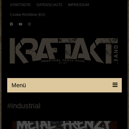
STARTSEITE
DATENSCHUTZ
IMPRESSUM
Cookie-Richtlinie (EU)
Menü
Startseite
#industrial
BAND
SHOWS