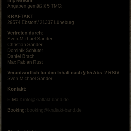
Impressum
Angaben gemäß § 5 TMG:
Musik Videos
KRAFTAKT
Merch
29574 Ebstorf / 21337 Lüneburg
BOOKING & PRESSE
Vertreten durch:
Sven-Michael Sander
KRAFTAKT Facebook
Christian Sander
Dominik Schlüter
KRAFTAKT YouTube
Daniel Brach
Max Fabian Rust
KRAFTAKT Instagram
Verantwortlich für den Inhalt nach § 55 Abs. 2 RStV:
Sven-Michael Sander
Kontakt:
E-Mail:
info@kraftakt-band.de
Booking:
booking@kraftakt-band.de