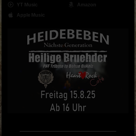
YT Music
Amazon
Apple Music