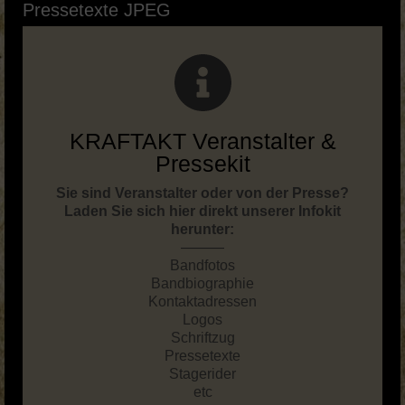
Pressetexte JPEG
Musik Videos
Merch
BOOKING & PRESSE
KRAFTAKT Facebook
KRAFTAKT Veranstalter &
Pressekit
KRAFTAKT YouTube
Sie sind Veranstalter oder von der Presse?
KRAFTAKT Instagram
Laden Sie sich hier direkt unserer Infokit
herunter:
———
Bandfotos
Bandbiographie
Kontaktadressen
Logos
Schriftzug
Pressetexte
Stagerider
etc