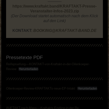
———–
https://www.kraftakt.band/KRAFTAKT-Presse-
Veranstalter-Infos-2023.zip
(Der Download startet automatisch nach dem Klick
auf den Link)
KONTAKT:
BOOKING@KRAFTAKT-BAND.DE
Pressetexte PDF
Reifepruefung-–-KONTAKT-von-Kraftakt-in-der-Oilenkoeper-
Review
Herunterladen
Oilenkoeper-Review-KRAFTAKTs-neue-EP-Intakt
Herunterladen
AUFTAKT-nach-Mass-–-Kraftakts-Erstling-in-der-Re-