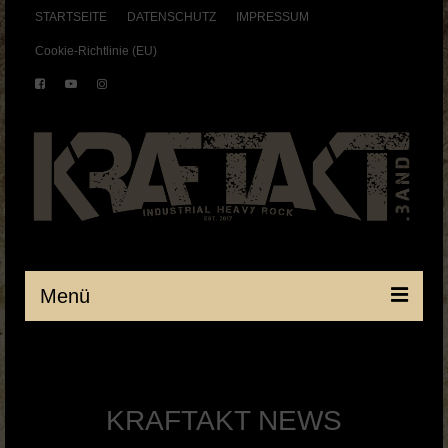
STARTSEITE
DATENSCHUTZ
IMPRESSUM
Cookie-Richtlinie (EU)
Menü
Startseite
BAND
KRAFTAKT NEWS
SHOWS