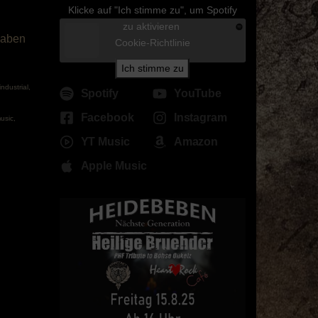
Klicke auf "Ich stimme zu", um Spotify
zu aktivieren
haben
Cookie-Richtlinie
Ich stimme zu
industrial
,
Spotify
YouTube
Facebook
Instagram
usic
,
YT Music
Amazon
Apple Music