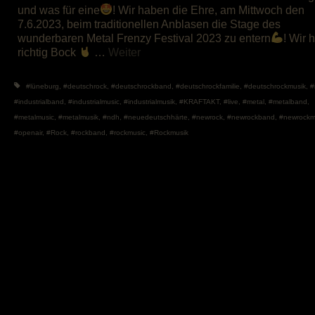
und was für eine
! Wir haben die Ehre, am Mittwoch den
7.6.2023, beim traditionellen Anblasen die Stage des
wunderbaren Metal Frenzy Festival 2023 zu entern
! Wir 
richtig Bock
…
Weiter
#lüneburg
,
#deutschrock
,
#deutschrockband
,
#deutschrockfamilie
,
#deutschrockmusik
,
#
#industrialband
,
#industrialmusic
,
#industrialmusik
,
#KRAFTAKT
,
#live
,
#metal
,
#metalband
,
#metalmusic
,
#metalmusik
,
#ndh
,
#neuedeutschhärte
,
#newrock
,
#newrockband
,
#newrockm
#openair
,
#Rock
,
#rockband
,
#rockmusic
,
#Rockmusik