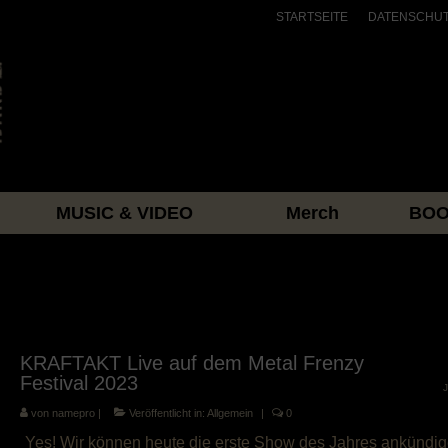
STARTSEITE
DATENSCHU
MUSIC & VIDEO
Merch
BOO
KRAFTAKT Live auf dem Metal Frenzy
Festival 2023
von
namepro
|
Veröffentlicht in:
Allgemein
|
0
Yes! Wir können heute die erste Show des Jahres ankündi