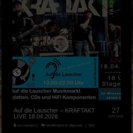
Musik Videos
Merch
BOOKING & PRESSE
KRAFTAKT Facebook
KRAFTAKT YouTube
KRAFTAKT Instagram
27
Auf die Lauscher – KRAFTAKT
LIVE 18.04.2026
JUNI 2026
von
namepro
|
Veröffentlicht in:
Allgemein
|
0