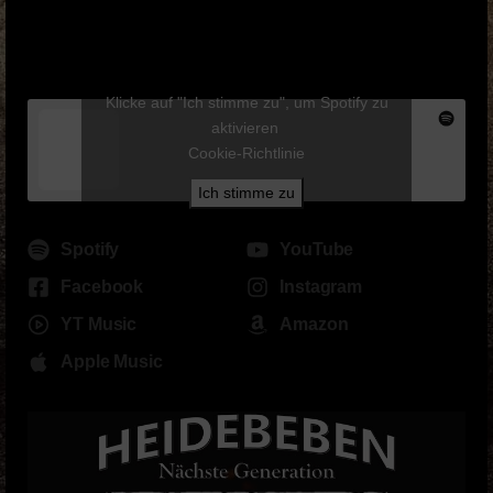
Klicke auf "Ich stimme zu", um Spotify zu
aktivieren
Cookie-Richtlinie
Ich stimme zu
Spotify
YouTube
Facebook
Instagram
YT Music
Amazon
Apple Music