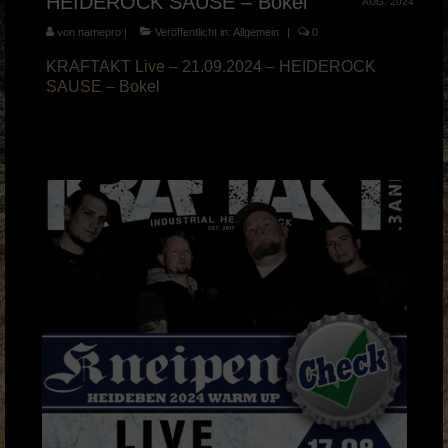
HEIDEROCK SAUSE – Bokel
AUG. 2024
von
namepro
|
Veröffentlicht in:
Allgemein
|
0
KRAFTAKT Live – 21.09.2024 – HEIDEROCK
SAUSE – Bokel