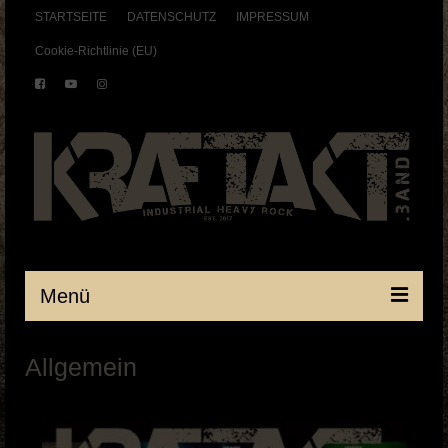
STARTSEITE
DATENSCHUTZ
IMPRESSUM
Cookie-Richtlinie (EU)
Menü
Startseite
Allgemein
BAND
SHOWS