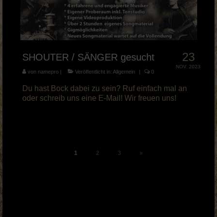
23
SHOUTER / SÄNGER gesucht
NOV. 2023
von
namepro
|
Veröffentlicht in:
Allgemein
|
0
Du hast Bock dabei zu sein? Ruf einfach mal an
oder schreib uns eine E-Mail! Wir freuen uns!
Seitennummerierung
1
2
3
»
der
Beiträge