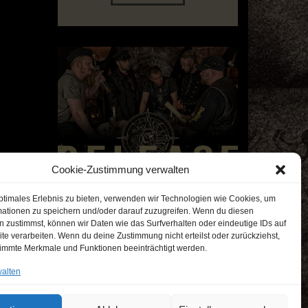
Cookie-Zustimmung verwalten
ptimales Erlebnis zu bieten, verwenden wir Technologien wie Cookies, um
mationen zu speichern und/oder darauf zuzugreifen. Wenn du diesen
 zustimmst, können wir Daten wie das Surfverhalten oder eindeutige IDs auf
te verarbeiten. Wenn du deine Zustimmung nicht erteilst oder zurückziehst,
immte Merkmale und Funktionen beeinträchtigt werden.
walten