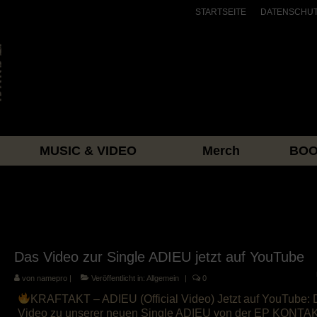
STARTSEITE
DATENSCHU
MUSIC & VIDEO
Merch
BOO
Das Video zur Single ADIEU jetzt auf YouTube
von
namepro
|
Veröffentlicht in:
Allgemein
|
0
KRAFTAKT – ADIEU (Official Video) Jetzt auf YouTube:
Video zu unserer neuen Single ADIEU von der EP KONTA