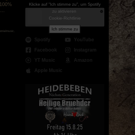
o 100%
Klicke auf "Ich stimme zu", um Spotify
s …
zu aktivieren
Cookie-Richtlinie
Ich stimme zu
strialmusic
,
Spotify
YouTube
Facebook
Instagram
YT Music
Amazon
Apple Music