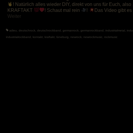
! Natürlich alles wieder DIY, direkt von uns für Euch, als
KRAFTAKT
! Schaut mal rein
!
Das Video gibt e
Weiter
adieu
,
deutschrock
,
deutschrockband
,
germanrock
,
germanrockband
,
industrialmetal
,
indu
industrialrockband
,
kontakt
,
kraftakt
,
lüneburg
,
newrock
,
newrockmusic
,
rockmusic