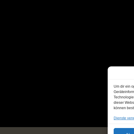
Um dir ein o
Geräteinfor
Technologien
dieser Websi
können best
Dienste ver