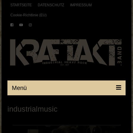
STARTSEITE
DATENSCHUTZ
IMPRESSUM
Cookie-Richtlinie (EU)
Menü
Startseite
industrialmusic
BAND
SHOWS