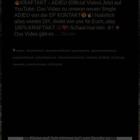
KRAFTAKT – ADIEU (Official Video) Jetzt auf
YouTube: Das Video zu unserer neuen Single
ADIEU von der EP KONTAKT
! Natürlich
alles wieder DIY, direkt von uns für Euch, also
100% KRAFTAKT
! Schaut mal rein
!
Das Video gibt es …
Weiter
adieu
,
deutschrock
,
deutschrockband
,
germanrock
,
germanrockband
,
industrialmetal
,
industrialmusic
,
industrialrockband
,
kontakt
,
kraftakt
,
lüneburg
,
newrock
,
newrockmusic
,
rockmusic
Klicke auf "Ich stimme zu", um Spotify zu