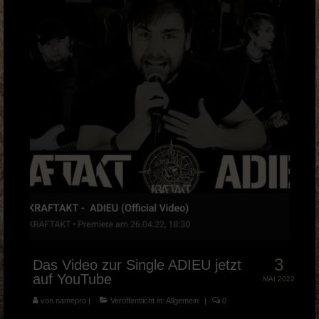
Musik Videos
Merch
BOOKING & PRESSE
KRAFTAKT Facebook
KRAFTAKT YouTube
KRAFTAKT Instagram
3
Das Video zur Single ADIEU jetzt
auf YouTube
MAI 2022
von
namepro
|
Veröffentlicht in:
Allgemein
|
0