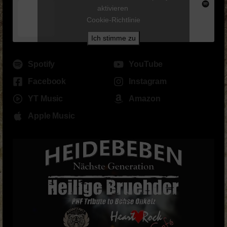
aktivieren
Cookie-Richtlinie
Ich stimme zu
Spotify
YouTube
Facebook
Instagram
YT Music
Amazon
Apple Music