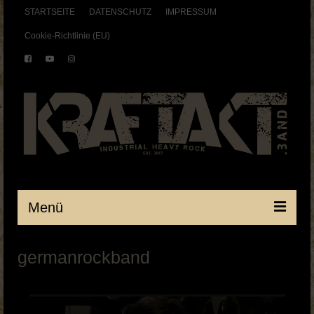
STARTSEITE
DATENSCHUTZ
IMPRESSUM
Cookie-Richtlinie (EU)
Menü
Startseite
germanrockband
BAND
SHOWS