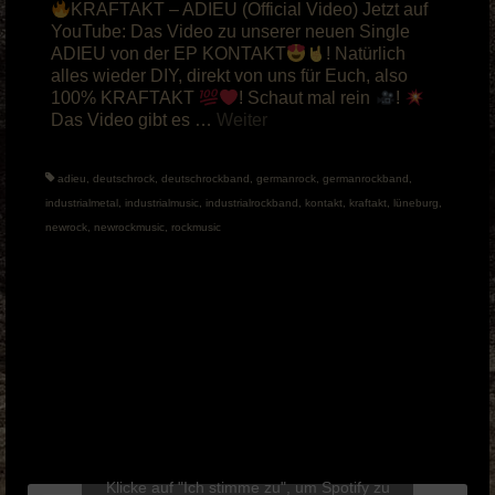
KRAFTAKT – ADIEU (Official Video) Jetzt auf
YouTube: Das Video zu unserer neuen Single
ADIEU von der EP KONTAKT
! Natürlich
alles wieder DIY, direkt von uns für Euch, also
100% KRAFTAKT
! Schaut mal rein
!
Das Video gibt es …
Weiter
adieu
,
deutschrock
,
deutschrockband
,
germanrock
,
germanrockband
,
industrialmetal
,
industrialmusic
,
industrialrockband
,
kontakt
,
kraftakt
,
lüneburg
,
newrock
,
newrockmusic
,
rockmusic
Klicke auf "Ich stimme zu", um Spotify zu