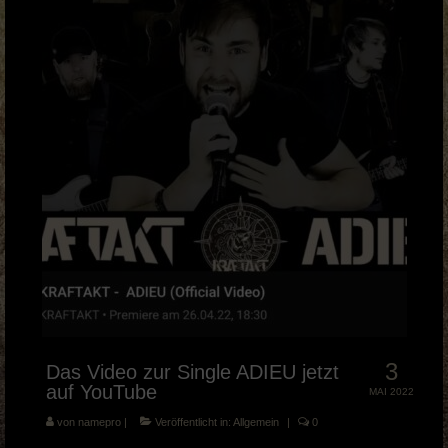
Musik Videos
Merch
BOOKING & PRESSE
KRAFTAKT Facebook
KRAFTAKT YouTube
KRAFTAKT Instagram
3
Das Video zur Single ADIEU jetzt
auf YouTube
MAI 2022
von
namepro
|
Veröffentlicht in:
Allgemein
|
0