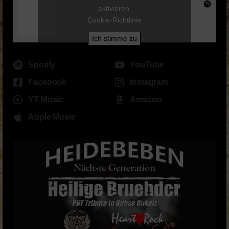
aktivieren
Cookie-Richtlinie
Ich stimme zu
Spotify
YouTube
Facebook
Instagram
YT Music
Amazon
Apple Music