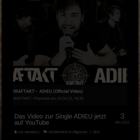
Musik Videos
Merch
BOOKING & PRESSE
KRAFTAKT Facebook
KRAFTAKT YouTube
KRAFTAKT Instagram
3
Das Video zur Single ADIEU jetzt
auf YouTube
MAI 2022
von
namepro
|
Veröffentlicht in:
Allgemein
|
0