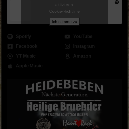
aktivieren
Cookie-Richtlinie
Ich stimme zu
Spotify
YouTube
Facebook
Instagram
YT Music
Amazon
Apple Music