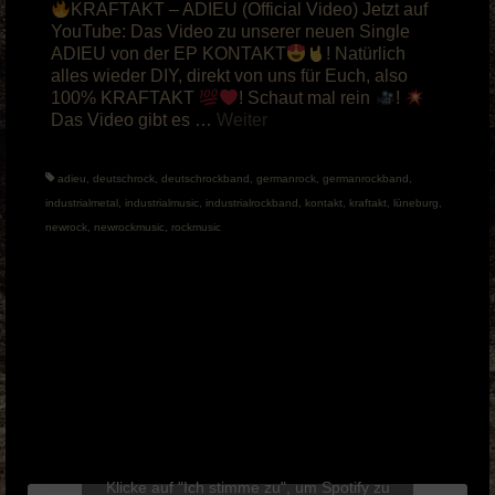
KRAFTAKT – ADIEU (Official Video) Jetzt auf
YouTube: Das Video zu unserer neuen Single
ADIEU von der EP KONTAKT
! Natürlich
alles wieder DIY, direkt von uns für Euch, also
100% KRAFTAKT
! Schaut mal rein
!
Das Video gibt es …
Weiter
adieu
,
deutschrock
,
deutschrockband
,
germanrock
,
germanrockband
,
industrialmetal
,
industrialmusic
,
industrialrockband
,
kontakt
,
kraftakt
,
lüneburg
,
newrock
,
newrockmusic
,
rockmusic
Klicke auf "Ich stimme zu", um Spotify zu