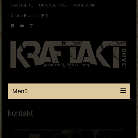
STARTSEITE
DATENSCHUTZ
IMPRESSUM
Cookie-Richtlinie (EU)
Menü
Startseite
kontakt
BAND
SHOWS